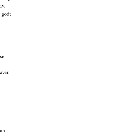
iv.
t godt
ser
aver.
Han