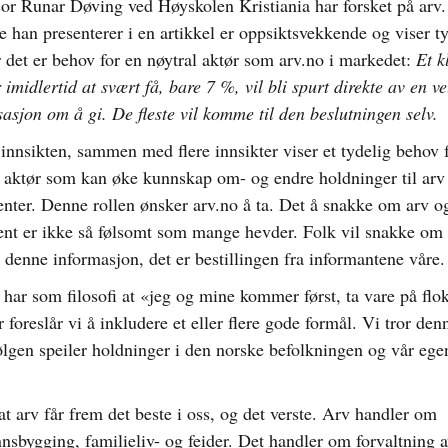
sor Runar Døving ved Høyskolen Kristiania har forsket på arv.
 han presenterer i en artikkel er oppsiktsvekkende og viser t
r det er behov for en nøytral aktør som arv.no i markedet:
Et k
 imidlertid at svært få, bare 7 %, vil bli spurt direkte av en v
asjon om å gi. De fleste vil komme til den beslutningen selv.
innsikten, sammen med flere innsikter viser et tydelig behov 
l aktør som kan øke kunnskap om- og endre holdninger til arv
enter. Denne rollen ønsker arv.no å ta. Det å snakke om arv o
ent er ikke så følsomt som mange hevder. Folk vil snakke om 
 denne informasjon, det er bestillingen fra informantene våre.
 har som filosofi at «jeg og mine kommer først, ta vare på flo
r foreslår vi å inkludere et eller flere gode formål. Vi tror den
ølgen speiler holdninger i den norske befolkningen og vår ege
at arv får frem det beste i oss, og det verste. Arv handler om
nsbygging, familieliv- og feider. Det handler om forvaltning a