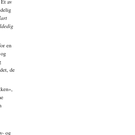
 Et av
ydelig
lart
eldedig
for en
 og
g
det, de
kken»,
ne
n
v- og