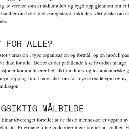
ing av verdier som er akkumulert og bygd opp gjennom om et l
handler om hele følelsesregisteret, inkludert vårt ønske om e
æle.
V FOR ALLE?
stor variasjon i type organisasjon og formål, og en modell pas
ivt ikke for alle. Derfor er det påfallende å se hvordan mange
sasjoner kommuniserer helt likt rundt arv og testamentariske g
 mye klipp og lim. Her er det rom for mye skreddersøm og ny
nikasjon.
NGSIKTIG MÅLBILDE
 Einar Øverenget forteller at de fleste mennesker er opptatt av
let sitt. Ettermæle, dine gode gjerninger = etterlatt godhet. 