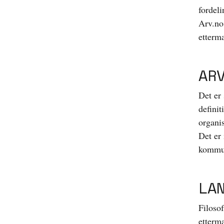
fordel
Arv.no 
etterm
AR
Det er 
definit
organi
Det er
kommu
LA
Filosof
ettermæ