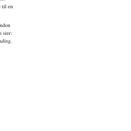
 til en
ondon
 sier:
nding,