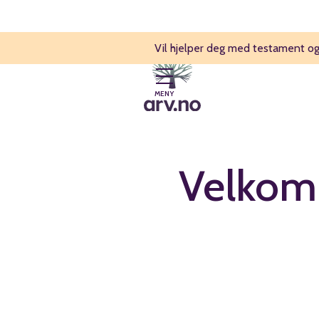
Vil hjelper deg med testament og
MENY
Velkomm