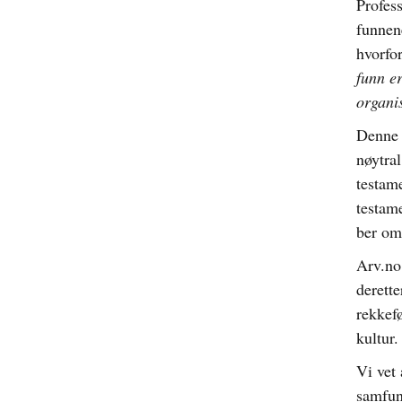
Profes
funnene
hvorfo
funn er
organis
Denne 
nøytra
testam
testam
ber om
Arv.no
derette
rekkef
kultur.
Vi vet 
samfun