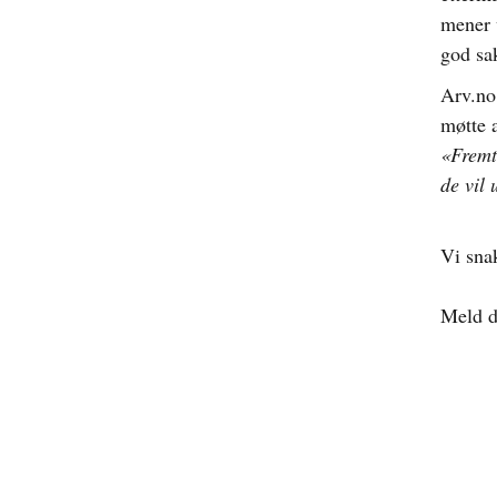
mener v
god sa
Arv.no 
møtte 
«Fremt
de vil 
Vi sna
Meld d