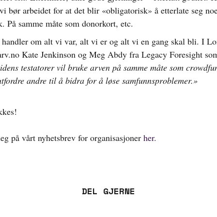
i bør arbeidet for at det blir «obligatorisk» å etterlate seg noe
k. På samme måte som donorkort, etc.
handler om alt vi var, alt vi er og alt vi en gang skal bli. I L
arv.no Kate Jenkinson og Meg Abdy fra Legacy Foresight som
idens testatorer vil bruke arven på samme måte som crowdfu
utfordre andre til å bidra for å løse samfunnsproblemer.»
kkes!
eg på vårt nyhetsbrev for organisasjoner
her.
DEL GJERNE