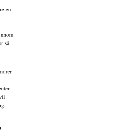
re en
jennom
er så
andrer
enter
vil
ng.
?