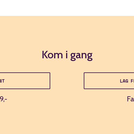
Kom i gang
NT
LAG F
9,-
Fa