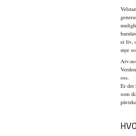
Velsta
generas
mulighe
barnlø
et liv,
mye so
Arv.no
Verden
oss.
Er det
som ikk
påvirke
HV