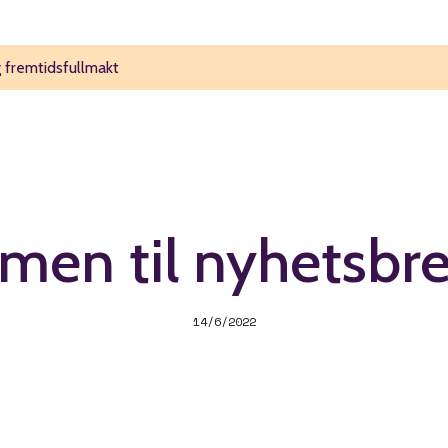
 fremtidsfullmakt
en til nyhetsbre
14/6/2022