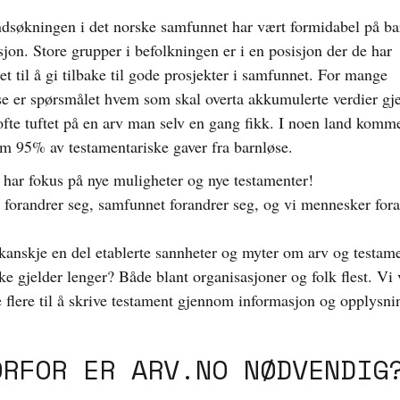
ndsøkningen i det norske samfunnet har vært formidabel på ba
jon. Store grupper i befolkningen er i en posisjon der de har
t til å gi tilbake til gode prosjekter i samfunnet. For mange
se er spørsmålet hvem som skal overta akkumulerte verdier g
 ofte tuftet på en arv man selv en gang fikk. I noen land komm
m 95% av testamentariske gaver fra barnløse.
 har fokus på nye muligheter og nye testamenter!
 forandrer seg, samfunnet forandrer seg, og vi mennesker for
 kanskje en del etablerte sannheter og myter om arv og testam
e gjelder lenger? Både blant organisasjoner og folk flest. Vi 
 flere til å skrive testament gjennom informasjon og opplysni
ORFOR ER ARV.NO NØDVENDIG